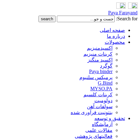
Paya Farayand
Search for:
صفحه اصلی
درباره ما
محصولات
اکسیدمنیزیم
کربنات منیزیم
اکسید منگنز
گوگرد
Paya binder
پرمیکس سلنیوم
G.Bind
MYSO.PA
کربنات کلسیم
دولومیت
سولفات آهن
بنتونیت فرآوری شده
تحقیق و توسعه
آزمایشگاه
مقالات علمی
فعالیتهای پژوهشی