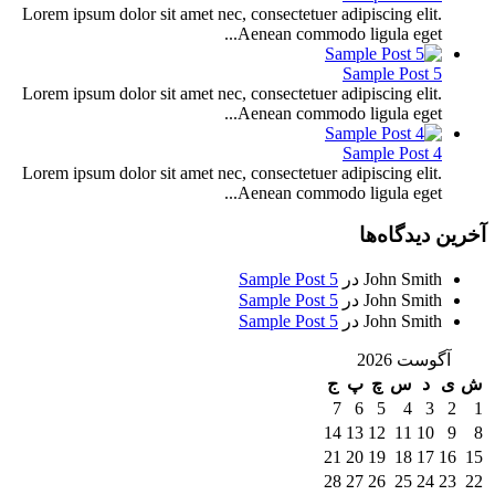
Lorem ipsum dolor sit amet nec, consectetuer adipiscing elit.
Aenean commodo ligula eget...
Sample Post 5
Lorem ipsum dolor sit amet nec, consectetuer adipiscing elit.
Aenean commodo ligula eget...
Sample Post 4
Lorem ipsum dolor sit amet nec, consectetuer adipiscing elit.
Aenean commodo ligula eget...
آخرین دیدگاه‌ها
John Smith
در
Sample Post 5
John Smith
در
Sample Post 5
John Smith
در
Sample Post 5
آگوست 2026
ش
ی
د
س
چ
پ
ج
7
6
5
4
3
2
1
14
13
12
11
10
9
8
21
20
19
18
17
16
15
28
27
26
25
24
23
22