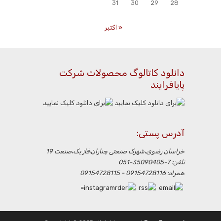
31
30
29
28
« اکتبر
دانلود کاتالوگ محصولات شرکت
پایافرایند
آدرس پستی:
خراسان رضوی،شهرک صنعتی چناران،فاز یک،صنعت 19
تلفن: 7-35090405-051
همراه: 09154728116 - 09154728115